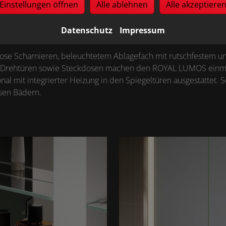
Einstellungen öffnen
Alle ablehnen
Alle akzeptiere
Datenschutz
Impressum
close Scharnieren, beleuchtetem Ablagefach mit rutschfestem u
en Drehtüren sowie Steckdosen machen den ROYAL LUMOS einma
al mit integrierter Heizung in den Spiegeltüren ausgestattet. S
osen Bädern.