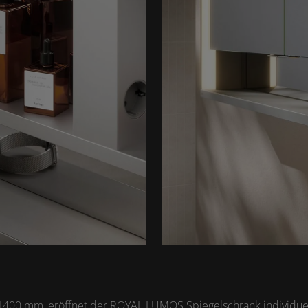
is 1400 mm, eröffnet der ROYAL LUMOS Spiegelschrank individue