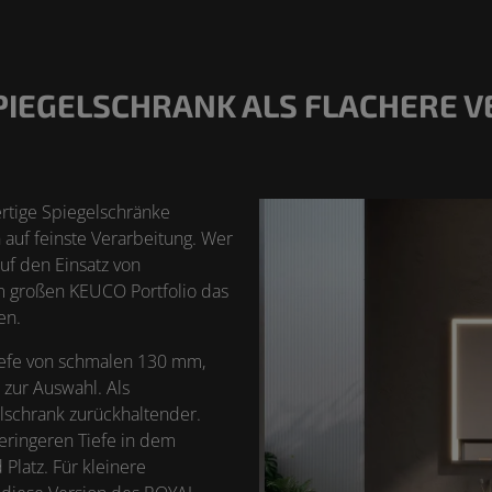
PIEGELSCHRANK ALS FLACHERE V
rtige Spiegelschränke
n auf feinste Verarbeitung. Wer
auf den Einsatz von
em großen KEUCO Portfolio das
en.
iefe von schmalen 130 mm,
 zur Auswahl. Als
lschrank zurückhaltender.
eringeren Tiefe in dem
latz. Für kleinere