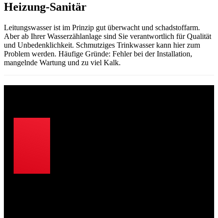
Heizung-Sanitär
Leitungswasser ist im Prinzip gut überwacht und schadstoffarm.
Aber ab Ihrer Wasserzählanlage sind Sie verantwortlich für Qualität
und Unbedenklichkeit. Schmutziges Trinkwasser kann hier zum
Problem werden. Häufige Gründe: Fehler bei der Installation,
mangelnde Wartung und zu viel Kalk.
Wussten Sie, dass …
… 50 % aller Haushalte in Deutschland
keinen Wasserfilter haben?