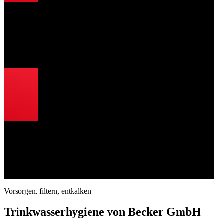
Hohe Qualität und fachgerechte Ausführung
Ausschließlich hochwertige Produkte führender Marken
Umfassende Service- und Garantieleistungen
Planung, Installation und Wartung aus einer Hand
Professionelle Installation
Eigenständige Koordination mit anderen Gewerken
Bestellung, Lieferung und Installation durch uns
Sorgfältige und termingerechte Ausführung
Vorsorgen, filtern, entkalken
Trinkwasserhygiene von Becker GmbH