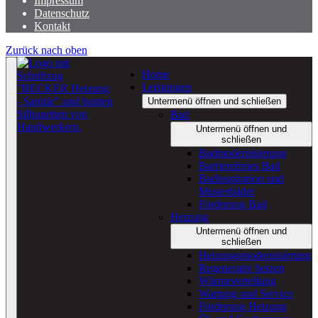
Impressum
Datenschutz
Kontakt
Zurück nach oben
Home
Leistungen
Untermenü öffnen und schließen
Bad
Untermenü öffnen und
schließen
Badmodernisierung
Barrierefreies Bad
Badinspiration und
Musterbäder
Förderung Bad
Heizung
Untermenü öffnen und
schließen
Heizungsmodernisierung
Regenerativ heizen
Wärmeverteilung
Wartung und Service
Förderung Heizung