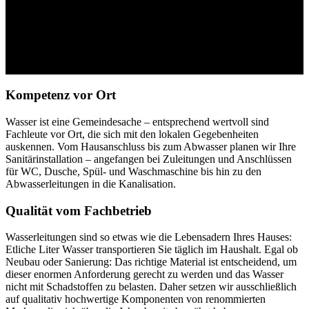
Trarbach
Sie planen einen Neubau oder eine Komplettsanierung? Wir
erledigen die Sanitärplanung und Sanitärinstallation für Sie! Becker
GmbH Heizung-Sanitär ist Ihr Experte aus Traben-Trarbach für alles
rund ums Wasser.
Kompetenz vor Ort
Wasser ist eine Gemeindesache – entsprechend wertvoll sind
Fachleute vor Ort, die sich mit den lokalen Gegebenheiten
auskennen. Vom Hausanschluss bis zum Abwasser planen wir Ihre
Sanitärinstallation – angefangen bei Zuleitungen und Anschlüssen
für WC, Dusche, Spül- und Waschmaschine bis hin zu den
Abwasserleitungen in die Kanalisation.
Qualität vom Fachbetrieb
Wasserleitungen sind so etwas wie die Lebensadern Ihres Hauses:
Etliche Liter Wasser transportieren Sie täglich im Haushalt. Egal ob
Neubau oder Sanierung: Das richtige Material ist entscheidend, um
dieser enormen Anforderung gerecht zu werden und das Wasser
nicht mit Schadstoffen zu belasten. Daher setzen wir ausschließlich
auf qualitativ hochwertige Komponenten von renommierten