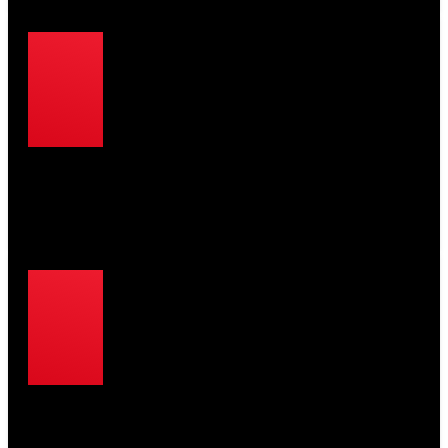
… rund 7 Mio. Wasserfilter nicht gewartet oder getauscht
werden?
... es in Deutschland jährlich tausende Infektionen mit
Legionellen gibt, die schwere Lungenentzündungen