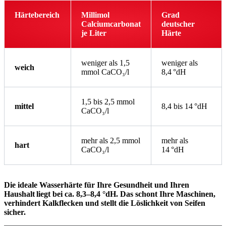
Härtebereich
Millimol
Grad
Calciumcarbonat
deutscher
je Liter
Härte
weniger als 1,5
weniger als
weich
mmol CaCO₃/l
8,4 °dH
1,5 bis 2,5 mmol
mittel
8,4 bis 14 °dH
CaCO₃/l
mehr als 2,5 mmol
mehr als
hart
CaCO₃/l
14 °dH
Die ideale Wasserhärte für Ihre Gesundheit und Ihren
Haushalt liegt bei ca. 8,3–8,4 °dH. Das schont Ihre Maschinen,
verhindert Kalkflecken und stellt die Löslichkeit von Seifen
sicher.