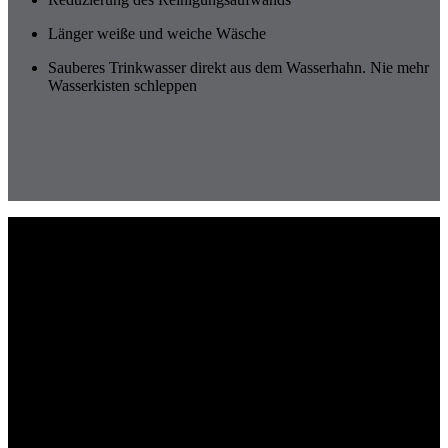
Länger weiße und weiche Wäsche
Sauberes Trinkwasser direkt aus dem Wasserhahn. Nie mehr
Wasserkisten schleppen
Nachhaltiger Wasserverbrauch
Regen- und Grauwassernutzung
Weniger Wasser verbrauchen, die Abwasserkosten senken und
etwas Gutes für die Umwelt tun – eine schwierige Aufgabe? Nicht,
wenn Sie Regen- und Grauwasser nutzen! Becker GmbH Heizung-
Sanitär ist Ihr Fachbetrieb aus Traben-Trarbach für die effektive und
nachhaltige Regen- und Grauwassernutzung.
Regenwasser im Haushalt nutzen