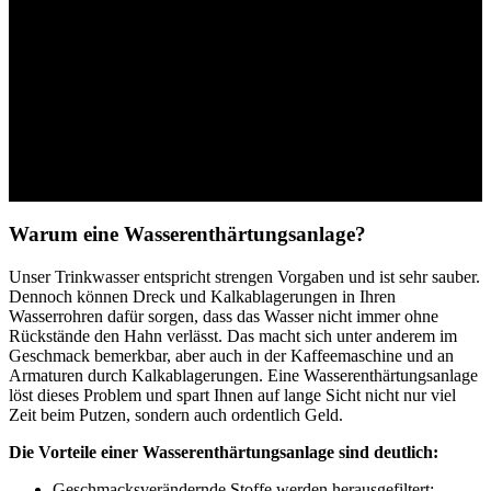
Sie haben keine Lust mehr auf Kalkflecken oder verkalkte
Kaffeemaschinen, wollen die Lebensdauer Ihrer Wasch- und
Spülmaschine steigern und sicherstellen, dass Ihr Trinkwasser
sauber aus dem Hahn kommt? Kein Problem! Mit einer
Wasserenthärtungsanlage sparen Sie Zeit und Geld und können
sicher sein, dass Ihr Trinkwasser wirklich sauber ist. Becker GmbH
Heizung-Sanitär ist Ihr Fachbetrieb aus Traben-Trarbach rund um
das Thema Wasserenthärtung und Wasserhärte in Ihrer Region!
Warum eine Wasserenthärtungsanlage?
Unser Trinkwasser entspricht strengen Vorgaben und ist sehr sauber.
Dennoch können Dreck und Kalkablagerungen in Ihren
Wasserrohren dafür sorgen, dass das Wasser nicht immer ohne
Rückstände den Hahn verlässt. Das macht sich unter anderem im
Geschmack bemerkbar, aber auch in der Kaffeemaschine und an
Armaturen durch Kalkablagerungen. Eine Wasserenthärtungsanlage
löst dieses Problem und spart Ihnen auf lange Sicht nicht nur viel
Zeit beim Putzen, sondern auch ordentlich Geld.
Die Vorteile einer Wasserenthärtungsanlage sind deutlich:
Geschmacksverändernde Stoffe werden herausgefiltert: