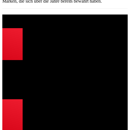
Marken, die sich über die Jahre bereits bewährt haben.
Unser Komplettangebot für Sie
Individuelle Planung und Beratung
Basierend auf Ihren Wünschen und Ideen
Herstellerunabhängige Produktempfehlungen
Transparente Kostenaufstellung