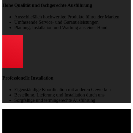
Hohe Qualität und fachgerechte Ausführung
Ausschließlich hochwertige Produkte führender Marken
Umfassende Service- und Garantieleistungen
Planung, Installation und Wartung aus einer Hand
Professionelle Installation
Eigenständige Koordination mit anderen Gewerken
Bestellung, Lieferung und Installation durch uns
Sorgfältige und termingerechte Ausführung
Wasserentkalkung
Ihr Plus an Lebensqualität