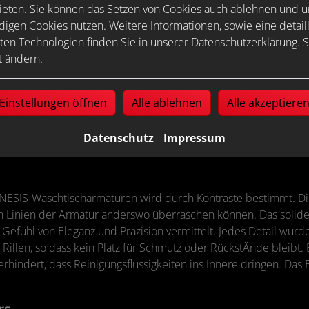
ieten. Sie können das Setzen von Cookies auch ablehnen und un
igen Cookies nutzen. Weitere Informationen, sowie eine detaill
ten Technologien finden Sie in unserer Datenschutzerklärung. S
t ändern.
Einstellungen öffnen
Alle ablehnen
Alle akzeptiere
Datenschutz
Impressum
IS-Waschtischarmaturen wird durch Kontraste bestimmt. Die 
n Linien der Armatur anderswo überraschen können. Das solid
fühl von Eleganz und Präzision vermittelt. Jedes Detail wurde
illen, so dass kein Platz für Schmutz oder RückstÄnde bleibt. 
hindert, dass Reinigungsflüssigkeiten ins Innere dringen. Das 
rs