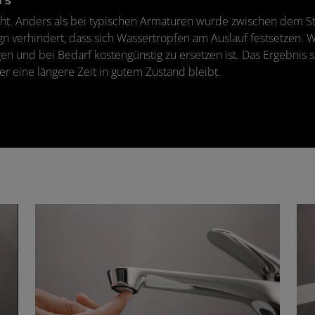
acht. Anders als bei typischen Armaturen wurde zwischen dem S
sign verhindert, dass sich Wassertropfen am Auslauf festsetzen.
igen und bei Bedarf kostengünstig zu ersetzen ist. Das Ergebnis
r eine längere Zeit in gutem Zustand bleibt.