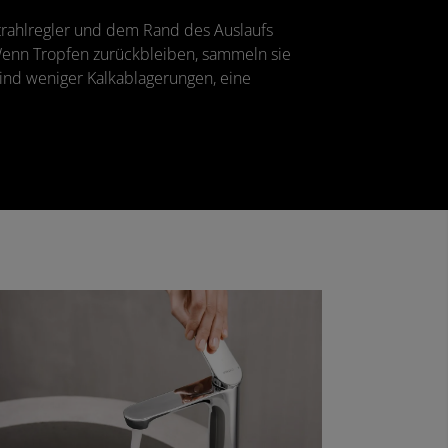
trahlregler und dem Rand des Auslaufs
 Wenn Tropfen zurückbleiben, sammeln sie
 sind weniger Kalkablagerungen, eine