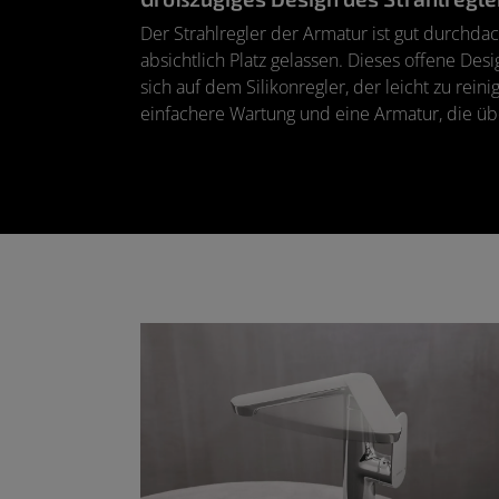
Der Strahlregler der Armatur ist gut durchd
absichtlich Platz gelassen. Dieses offene De
sich auf dem Silikonregler, der leicht zu rein
einfachere Wartung und eine Armatur, die übe