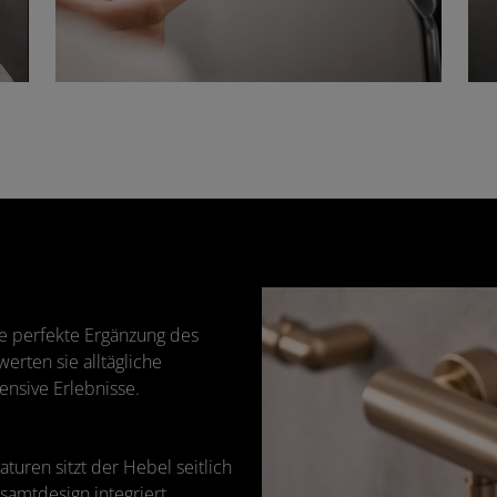
 perfekte Ergänzung des
ten sie alltägliche
nsive Erlebnisse.
ren sitzt der Hebel seitlich
amtdesign integriert.